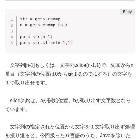
str 
=
 gets
.
chomp

n 
=
 gets
.
chomp
.
to_i

puts str
[
n
-
1
]
puts str
.
slice
(
n
-
1
,
1
)
文字列[n-1]もしくは、文字列.slice(n-1,1)で、先頭からn
番目（文字列の位置は0から始まるので-1する）の文字を
１つ取り出せます。
slice(a,b)は、aが開始位置、bが取り出す文字数となっ
ています。
文字列の指定された位置から文字を１文字取り出す処理
を振り返ると、今回扱った６言語のうち、Javaを除いた