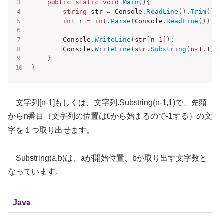
public
static
void
Main
(
)
{
string
 str 
=
 Console
.
ReadLine
(
)
.
Trim
(
)
;
int
 n 
=
int
.
Parse
(
Console
.
ReadLine
(
)
)
;
        Console
.
WriteLine
(
str
[
n
-
1
]
)
;
        Console
.
WriteLine
(
str
.
Substring
(
n
-
1
,
1
)
)
}
}
文字列[n-1]もしくは、文字列.Substring(n-1,1)で、先頭
からn番目（文字列の位置は0から始まるので-1する）の文
字を１つ取り出せます。
Substring(a,b)は、aが開始位置、bが取り出す文字数と
なっています。
Java