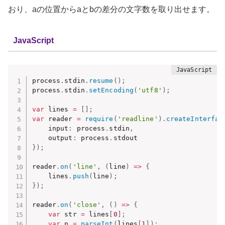
おり、aの位置からaとbの差分の文字数を取り出せます。
JavaScript
process
.
stdin
.
resume
(
)
;
process
.
stdin
.
setEncoding
(
'utf8'
)
;
var
 lines 
=
[
]
;
var
 reader 
=
require
(
'readline'
)
.
createInterfac
    input
:
 process
.
stdin
,
    output
:
 process
.
}
)
;
reader
.
on
(
'line'
,
(
line
)
=>
{
    lines
.
push
(
line
)
;
}
)
;
reader
.
on
(
'close'
,
(
)
=>
{
var
 str 
=
 lines
[
0
]
;
var
 n 
=
parseInt
(
lines
[
1
]
)
;