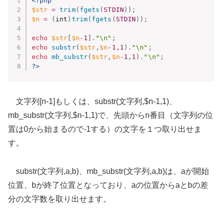
<?php
$str
=
trim
(
fgets
(
STDIN
)
)
;
$n
=
(
int
)
trim
(
fgets
(
STDIN
)
)
;
echo
$str
[
$n
-
1
]
.
"\n"
;
echo
substr
(
$str
,
$n
-
1
,
1
)
.
"\n"
;
echo
mb_substr
(
$str
,
$n
-
1
,
1
)
.
"\n"
;
?>
文字列[n-1]もしくは、substr(文字列,$n-1,1)、
mb_substr(文字列,$n-1,1)で、先頭からn番目（文字列の位
置は0から始まるので-1する）の文字を１つ取り出せま
す。
substr(文字列,a,b)、mb_substr(文字列,a,b)は、aが開始
位置、bが終了位置となっており、aの位置からaとbの差
分の文字数を取り出せます。