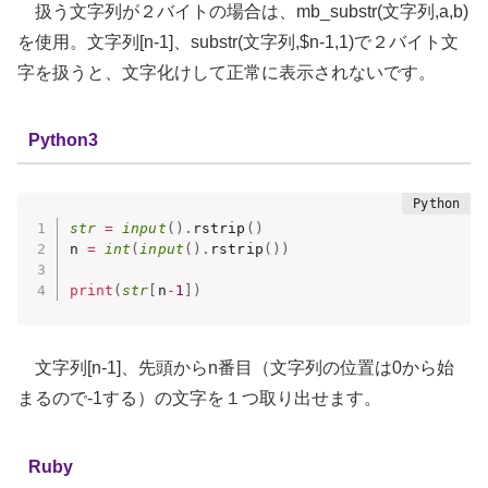
扱う文字列が２バイトの場合は、mb_substr(文字列,a,b)
を使用。文字列[n-1]、substr(文字列,$n-1,1)で２バイト文
字を扱うと、文字化けして正常に表示されないです。
Python3
str
=
input
(
)
.
rstrip
(
)
n 
=
int
(
input
(
)
.
rstrip
(
)
)
print
(
str
[
n
-
1
]
)
文字列[n-1]、先頭からn番目（文字列の位置は0から始
まるので-1する）の文字を１つ取り出せます。
Ruby