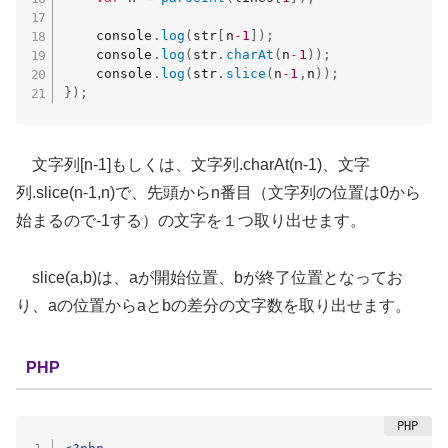
    console
.
log
(
str
[
n
-
1
]
)
;
    console
.
log
(
str
.
charAt
(
n
-
1
)
)
;
    console
.
log
(
str
.
slice
(
n
-
1
,
n
)
)
;
}
)
;
文字列[n-1]もしくは、文字列.charAt(n-1)、文字
列.slice(n-1,n)で、先頭からn番目（文字列の位置は0から
始まるので-1する）の文字を１つ取り出せます。
slice(a,b)は、aが開始位置、bが終了位置となってお
り、aの位置からaとbの差分の文字数を取り出せます。
PHP