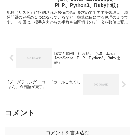
PHP、Python3、Ruby比較）
配列（リスト）に格納された数値の合計を求めて出力する処理は、演
習問題の定番の１つになっているなど、頻繁に目にする処理の１つで
す。 今回は、標準入力からの半角空白区切りのデータを数値に変換
して配列（リスト）に格納し、この配列（リスト）に格納さ...
階乗と順列、組合せ。（C#、Java、
JavaScript、PHP、Python3、Ruby比
較）
[プログラミング]「コードガールこれくし
ょん」６言語が完了。
コメント
コメントを書き込む