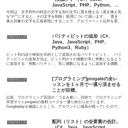
JavaScript、PHP、Python、
Ruby比較）
今回は、文字列中の特定の文字を別の文字に置き換える（置き換え先
を''や""にすると、その文字を削除）処理について扱います。 置き
換え対象の文字を正規表現にすることで、アルファベット以外を置き
換え（削除）、数字以外を置き換え（削除）といったこ...
パリティビットの追加（C#、
プログラミング
Java、JavaScript、PHP、
Python3、Ruby）
ビット列の誤り検知を目的として追加されるパリティビット。 バリ
ティビットの追加方法は、ビット列の１の個数が常に奇数になるよう
に追加する「奇数パリティ」、常に偶数になるように追加する偶数パ
リティの２通りがあります。 今回は文字列中に含まれる１...
[プログラミング]progateの全レ
プログラミング
ッスンを１ヶ月で一通り済ませる
ことが目標。
以前、プログラミング言語の「つまみ食い」目的で、プログラミング
学習サイトprogateの無料コースを一通り終わらせています。
Googleplayを確認したところ、アカウントに残高が残っていたので、
progateのプラス会員（有料会員）に１...
配列（リスト）の全要素の合計。
プログラミング
（C#、Java、JavaScript、