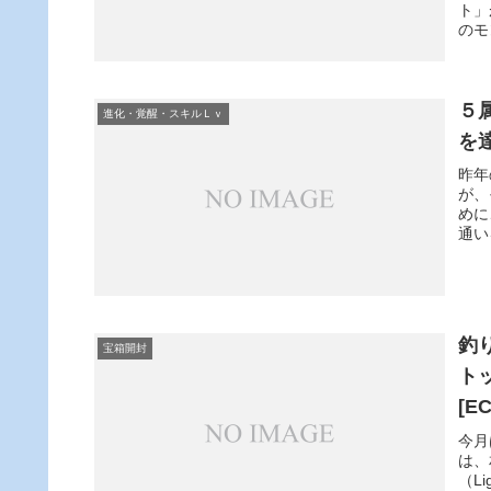
ト」
のモ
５
進化・覚醒・スキルＬｖ
を
昨年
が、
めに
通い
釣り
宝箱開封
ト
[E
今月
は、
（L