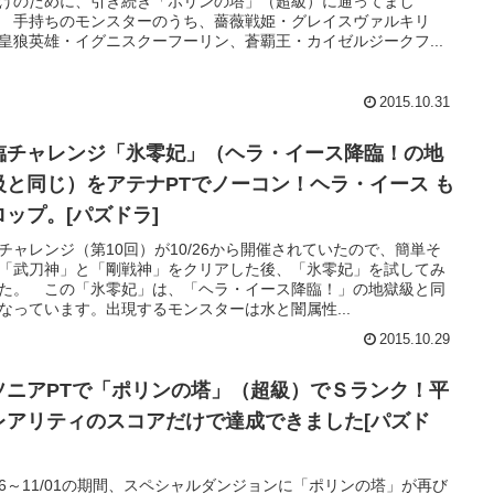
げのために、引き続き「ポリンの塔」（超級）に通ってまし
 手持ちのモンスターのうち、薔薇戦姫・グレイスヴァルキリ
皇狼英雄・イグニスクーフーリン、蒼覇王・カイゼルジークフ...
2015.10.31
臨チャレンジ「氷零妃」（ヘラ・イース降臨！の地
級と同じ）をアテナPTでノーコン！ヘラ・イース も
ロップ。[パズドラ]
チャレンジ（第10回）が10/26から開催されていたので、簡単そ
「武刀神」と「剛戦神」をクリアした後、「氷零妃」を試してみ
た。 この「氷零妃」は、「ヘラ・イース降臨！」の地獄級と同
なっています。出現するモンスターは水と闇属性...
2015.10.29
ソニアPTで「ポリンの塔」（超級）でＳランク！平
レアリティのスコアだけで達成できました[パズド
/26～11/01の期間、スペシャルダンジョンに「ポリンの塔」が再び