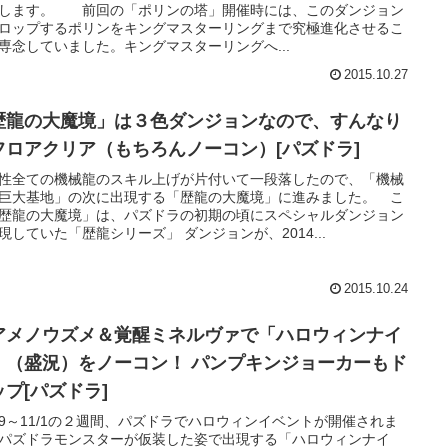
します。 前回の「ポリンの塔」開催時には、このダンジョン
ロップするポリンをキングマスターリングまで究極進化させるこ
専念していました。キングマスターリングへ...
2015.10.27
歴龍の大魔境」は３色ダンジョンなので、すんなり
フロアクリア（もちろんノーコン）[パズドラ]
性全ての機械龍のスキル上げが片付いて一段落したので、「機械
巨大基地」の次に出現する「歴龍の大魔境」に進みました。 こ
歴龍の大魔境」は、パズドラの初期の頃にスペシャルダンジョン
現していた「歴龍シリーズ」 ダンジョンが、2014...
2015.10.24
アメノウズメ＆覚醒ミネルヴァで「ハロウィンナイ
」（盛況）をノーコン！ パンプキンジョーカーもド
ップ[パズドラ]
/19～11/1の２週間、パズドラでハロウィンイベントが開催されま
パズドラモンスターが仮装した姿で出現する「ハロウィンナイ