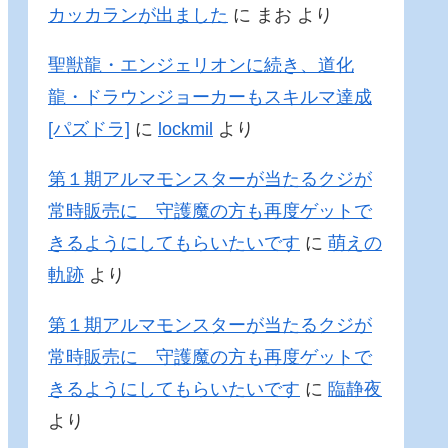
カッカランが出ました
に
まお
より
聖獣龍・エンジェリオンに続き、道化
龍・ドラウンジョーカーもスキルマ達成
[パズドラ]
に
lockmil
より
第１期アルマモンスターが当たるクジが
常時販売に 守護魔の方も再度ゲットで
きるようにしてもらいたいです
に
萌えの
軌跡
より
第１期アルマモンスターが当たるクジが
常時販売に 守護魔の方も再度ゲットで
きるようにしてもらいたいです
に
臨静夜
より