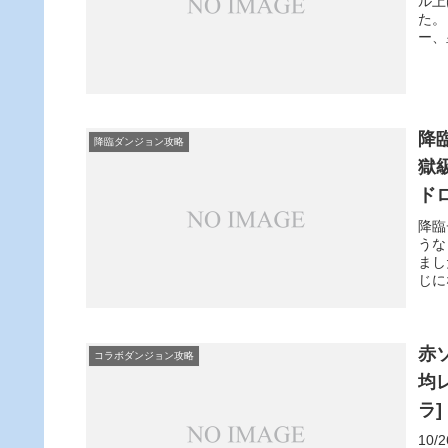
ル上
た。
ー、
降
降臨ダンジョン攻略
獄
ド
降臨
うな
まし
じに
赤
コラボダンジョン攻略
均
ラ]
10