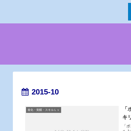
2015-10
「
進化・覚醒・スキルＬｖ
キ
「ポ