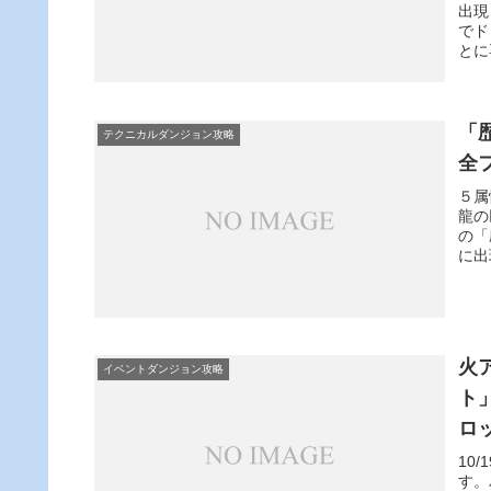
出現
でド
とに
「
テクニカルダンジョン攻略
全
５属
龍の
の「
に出
火
イベントダンジョン攻略
ト
ロ
10
す。