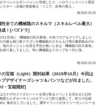
がスペシャルダンジョンに登場したり、ハロウィンイベント限定
ンスター（古城の青龍喚士・ソニア、好奇の客人...
2015.10.23
属性全ての機械龍のスキルマ（スキルレベル最大）
達成！[パズドラ]
の11月頃に「機械龍の巨大基地」の全フロアをクリアしました
その後も御三家ドラゴンや機械龍のスキル上げ用の素材集めのた
、他のダンジョンを回る予定が無いときは「機械龍の巨大基地」
を繰り返してました。特に機械龍はドロップを＋付に強...
2015.10.23
の宝箱（Light）開封結果（2015年10月）今回は
ップデザイナーズシャツ＆パンツなどが出ました。
CO・宝箱開封]
はカナデのメイガスハートを受け取るイベントを済ませた以外
相変わらずカーマインのオアシスで釣り放置して、釣りの宝箱
ight）集めをしていました。通年イベントのタイニーカンパニーも