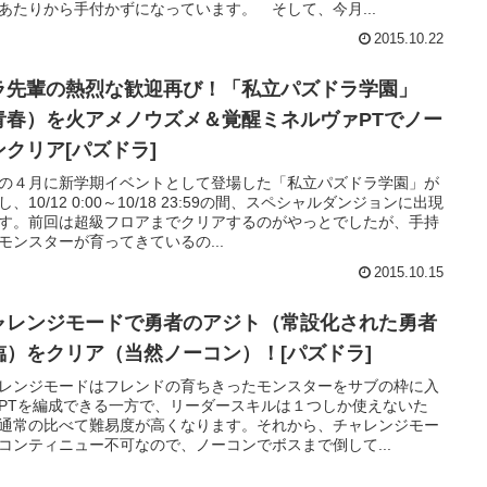
あたりから手付かずになっています。 そして、今月...
2015.10.22
ラ先輩の熱烈な歓迎再び！「私立パズドラ学園」
青春）を火アメノウズメ＆覚醒ミネルヴァPTでノー
ンクリア[パズドラ]
の４月に新学期イベントとして登場した「私立パズドラ学園」が
し、10/12 0:00～10/18 23:59の間、スペシャルダンジョンに出現
す。前回は超級フロアまでクリアするのがやっとでしたが、手持
モンスターが育ってきているの...
2015.10.15
ャレンジモードで勇者のアジト（常設化された勇者
臨）をクリア（当然ノーコン）！[パズドラ]
レンジモードはフレンドの育ちきったモンスターをサブの枠に入
PTを編成できる一方で、リーダースキルは１つしか使えないた
通常の比べて難易度が高くなります。それから、チャレンジモー
コンティニュー不可なので、ノーコンでボスまで倒して...