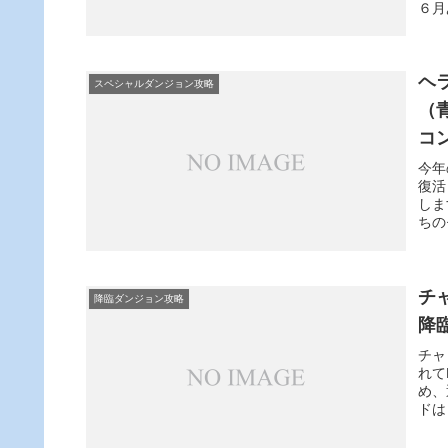
６月
ヘ
スペシャルダンジョン攻略
（
コ
今年
復活
しま
ちの
チ
降臨ダンジョン攻略
降
チャ
れて
め、
ドは