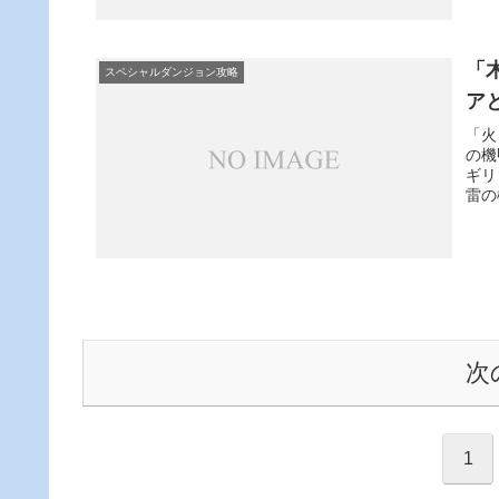
「
スペシャルダンジョン攻略
ア
「火
の機
ギリ
雷の
次
1