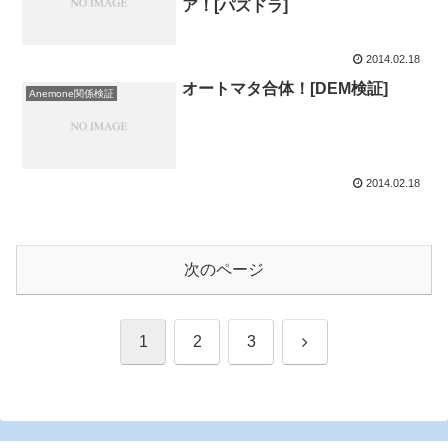
ア！[パズドラ]
2014.02.18
オートマタ合体！[DEM検証]
Anemone関係検証
2014.02.18
次のページ
次
1
2
3
へ