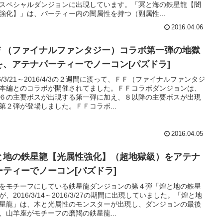
スペシャルダンジョンに出現しています。「冥と海の鉄星龍【闇
強化】」は、パーティー内の闇属性を持つ（副属性...
2016.04.06
Ｆ（ファイナルファンタジー）コラボ第一弾の地獄
を、アテナパーティーでノーコン[パズドラ]
16/3/21～2016/4/3の２週間に渡って、ＦＦ（ファイナルファンタジ
本編とのコラボが開催されてました。ＦＦコラボダンジョンは、
６の主要ボスが出現する第一弾に加え、８以降の主要ボスが出現
第２弾が登場しました。ＦＦコラボ...
2016.04.05
と地の鉄星龍【光属性強化】（超地獄級）をアテナ
ーティーでノーコン[パズドラ]
をモチーフにしている鉄星龍ダンジョンの第４弾「煌と地の鉄星
が、2016/3/14～2016/3/27の期間に出現していました。「煌と地
星龍」は、木と光属性のモンスターが出現し、ダンジョンの最後
、山羊座がモチーフの磨羯の鉄星龍...