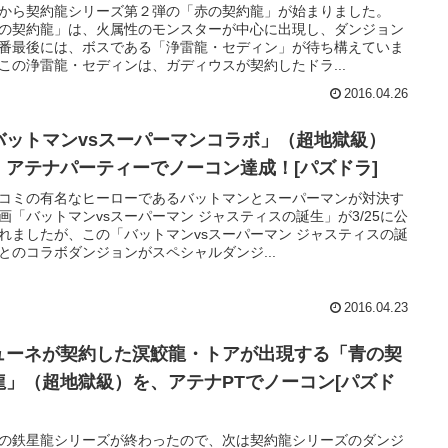
25から契約龍シリーズ第２弾の「赤の契約龍」が始まりました。
の契約龍」は、火属性のモンスターが中心に出現し、ダンジョン
番最後には、ボスである「浄雷龍・セディン」が待ち構えていま
この浄雷龍・セディンは、ガディウスが契約したドラ...
2016.04.26
バットマンvsスーパーマンコラボ」（超地獄級）
、アテナパーティーでノーコン達成！[パズドラ]
コミの有名なヒーローであるバットマンとスーパーマンが対決す
画「バットマンvsスーパーマン ジャスティスの誕生」が3/25に公
れましたが、この「バットマンvsスーパーマン ジャスティスの誕
とのコラボダンジョンがスペシャルダンジ...
2016.04.23
ューネが契約した溟鮫龍・トアが出現する「青の契
龍」（超地獄級）を、アテナPTでノーコン[パズド
の鉄星龍シリーズが終わったので、次は契約龍シリーズのダンジ