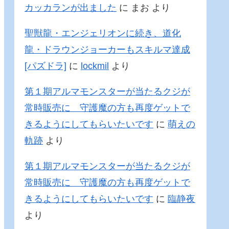
カッカランが出ました
に
まお
より
聖獣龍・エンジェリオンに続き、道化
龍・ドラウンジョーカーもスキルマ達成
[パズドラ]
に
lockmil
より
第１期アルマモンスターが当たるクジが
常時販売に 守護魔の方も再度ゲットで
きるようにしてもらいたいです
に
萌えの
軌跡
より
第１期アルマモンスターが当たるクジが
常時販売に 守護魔の方も再度ゲットで
きるようにしてもらいたいです
に
臨静夜
より