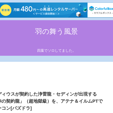
羽の舞う風景
四葉でソロしてました。
ディウスが契約した浄雷龍・セディンが出現する
赤の契約龍」（超地獄級）を、アテナ＆イルムPTで
ーコン[パズドラ]