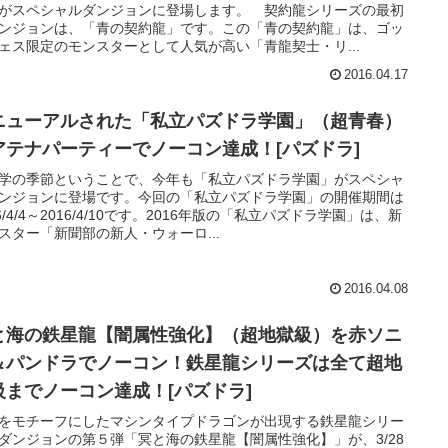
がスペシャルダンジョンに登場します。 契約龍シリーズの最初
ンジョンは、「青の契約龍」です。この「青の契約龍」は、ゴッ
ェス限定のモンスターとして人気が高い「青龍契士・リ...
2016.04.17
ニューアルされた「私立パズドラ学園」（超青春）
アテナパーティーでノーコン達成！[パズドラ]
学の季節ということで、今年も「私立パズドラ学園」がスペシャ
ンジョンに登場です。今回の「私立パズドラ学園」の開催期間は
16/4/4～2016/4/10です。2016年版の「私立パズドラ学園」は、新
スター「新聞部の新人・ウォーロ...
2016.04.08
と海の鉄星龍【闇属性強化】（超地獄級）を赤ソニ
＆パンドラでノーコン！鉄星龍シリーズは全て超地
級までノーコン達成！[パズドラ]
をモチーフにしたマシンタイプドラゴンが出現する鉄星龍シリー
ダンジョンの第５弾「冥と海の鉄星龍【闇属性強化】」が、3/28