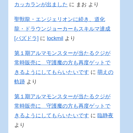
カッカランが出ました
に
まお
より
聖獣龍・エンジェリオンに続き、道化
龍・ドラウンジョーカーもスキルマ達成
[パズドラ]
に
lockmil
より
第１期アルマモンスターが当たるクジが
常時販売に 守護魔の方も再度ゲットで
きるようにしてもらいたいです
に
萌えの
軌跡
より
第１期アルマモンスターが当たるクジが
常時販売に 守護魔の方も再度ゲットで
きるようにしてもらいたいです
に
臨静夜
より