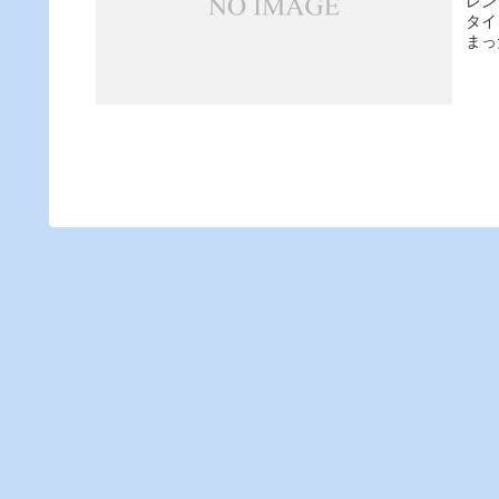
レン
タイ
まっ