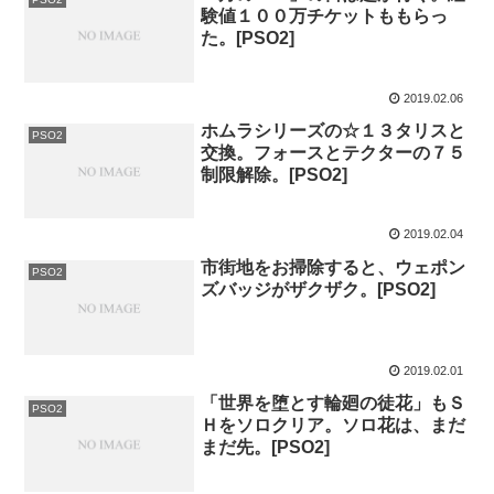
験値１００万チケットももらっ
た。[PSO2]
2019.02.06
ホムラシリーズの☆１３タリスと
PSO2
交換。フォースとテクターの７５
制限解除。[PSO2]
2019.02.04
市街地をお掃除すると、ウェポン
PSO2
ズバッジがザクザク。[PSO2]
2019.02.01
「世界を堕とす輪廻の徒花」もＳ
PSO2
Ｈをソロクリア。ソロ花は、まだ
まだ先。[PSO2]