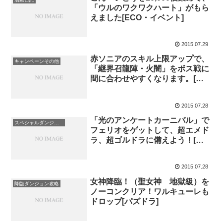
「ウルのワクワクハート」がもら
えました[ECO・イベント]
2015.07.29
赤ソニアのスキル上限アップで、
キャンペーンその他
「継界召龍陣・火闇」をボス戦に
間に合わせやすくなります。[パ
ズドラ]
2015.07.28
「光のアンケートカーニバル」で
スペシャルダンジョン攻略
フェリオをゲットして、超エメド
ラ、超ゴルドラに備えよう！[パ
ズドラ]
2015.07.28
女神降臨！（聖女神 地獄級）を
降臨ダンジョン攻略
ノーコンクリア！ワルキューレも
ドロップ[パズドラ]