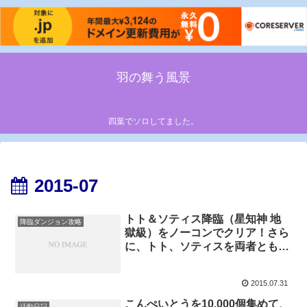
羽の舞う風景
四葉でソロしてました。
2015-07
トト＆ソティス降臨（星知神 地
降臨ダンジョン攻略
獄級）をノーコンでクリア！さら
に、トト、ソティスを両者ともに
ゲット！[パズドラ]
2015.07.31
こんぺいとうを10,000個集めて、
活動日記