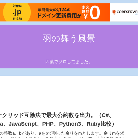
羽の舞う風景
四葉でソロしてました。
ークリッド互除法で最大公約数を出力。（C#、
va、JavaScript、PHP、Python3、Ruby比較）
の整数a、bがあり、aをbで割った余りをmとします。余りmを求