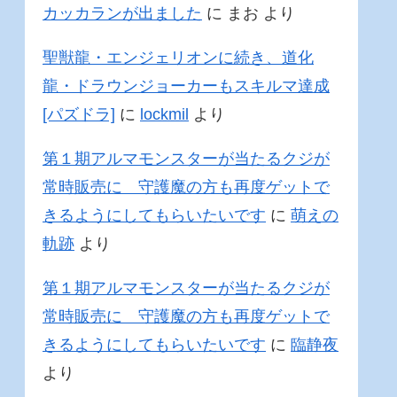
カッカランが出ました
に
まお
より
聖獣龍・エンジェリオンに続き、道化
龍・ドラウンジョーカーもスキルマ達成
[パズドラ]
に
lockmil
より
第１期アルマモンスターが当たるクジが
常時販売に 守護魔の方も再度ゲットで
きるようにしてもらいたいです
に
萌えの
軌跡
より
第１期アルマモンスターが当たるクジが
常時販売に 守護魔の方も再度ゲットで
きるようにしてもらいたいです
に
臨静夜
より