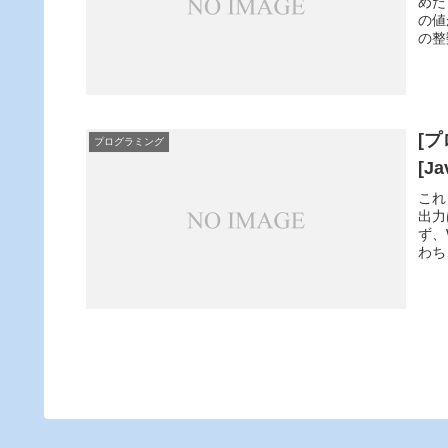
めた
の値
の整
[
プログラミング
[Ja
これ
出力
ず、
わち