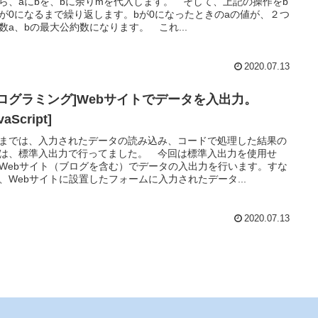
ら、aにbを、bに余りmを代入します。 そして、上記の操作をb
が0になるまで繰り返します。bが0になったときのaの値が、２つ
数a、bの最大公約数になります。 これ...
2020.07.13
プログラミング]Webサイトでデータを入出力。
vaScript]
までは、入力されたデータの読み込み、コードで処理した結果の
は、標準入出力で行ってました。 今回は標準入出力を使用せ
Webサイト（ブログを含む）でデータの入出力を行います。すな
、Webサイトに設置したフォームに入力されたデータ...
2020.07.13