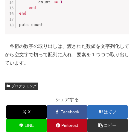
        count 
+
=
1
end
end
puts count
各桁の数字の取り出しは、渡された数値を文字列化して
から空文字で切って配列に入れ、要素を１つづつ取り出し
ています。
プログラミング
シェアする
X
Facebook
はてブ
LINE
Pinterest
コピー