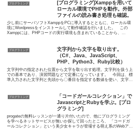
[プログラミング]Xamppを用いて
プログラミング
ローカル環境でPHPを動作。外部
ファイルの読み書き処理も確認。
少し前にサーバソフトXamppをPCに導入するとともに、ローカル環
境にWordpressをインストールして動作確認を行いました。 この
Xamppには、PHPコードの実行環境も含まれていることから、
Xamppが起動していれば、ローカル環境でも...
文字列から文字を取り出す。
プログラミング
（C#、Java、JavaScript、
PHP、Python3、Ruby比較）
文字列中の指定された位置から文字を取り出す処理。文字列を扱う上
での基本であり、演習問題などで定番になっています。 今回は、標
準入力された文字列と先頭から〇番目を指定する数値を使い、文字列
の指定された場所から文字を１つ取り出す処理について、C...
「コードガールコレクション」で
プログラミング
JavascriptとRubyを学ぶ。[プロ
グラミング]
progateの無料レッスンが一通り片付いたので、他にプログラミング
を学べるネットサービスが無いか探して回ったところ、 「コードガ
ールコレクション」という美少女キャラが登場する萌え系のWebアプ
リを偶然発見！「コードガールコレクション」の公...