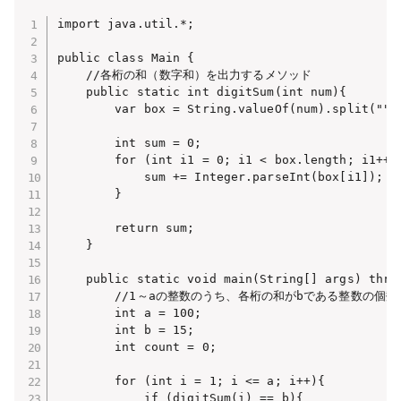
import java.util.*;

public class Main {

    //各桁の和（数字和）を出力するメソッド

    public static int digitSum(int num){

        var box = String.valueOf(num).split("");
        int sum = 0;

        for (int i1 = 0; i1 < box.length; i1++){
            sum += Integer.parseInt(box[i1]);

        }

        return sum;

    }

    public static void main(String[] args) throw
        //1～aの整数のうち、各桁の和がbである整数の個数

        int a = 100;

        int b = 15;

        int count = 0;

        for (int i = 1; i <= a; i++){

            if (digitSum(i) == b){
