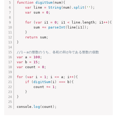
function
digitSum
(
num
)
{
var
 line 
=
String
(
num
)
.
split
(
''
)
;
var
 sum 
=
0
;
for
(
var
 i1 
=
0
;
 i1 
<
 line
.
length
;
 i1
++
)
{
        sum 
+=
parseInt
(
line
[
i1
]
)
;
}
return
 sum
;
}
//1～aの整数のうち、各桁の和がbである整数の個数
var
 a 
=
100
;
var
 b 
=
15
;
var
 count 
=
0
;
for
(
var
 i 
=
1
;
 i 
<=
 a
;
 i
++
)
{
if
(
digitSum
(
i
)
===
 b
)
{
        count 
+=
1
;
}
}
console
.
log
(
count
)
;