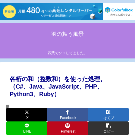
羽の舞う風景
四葉でソロしてました。
各桁の和（整数和）を使った処理。
（C#、Java、JavaScript、PHP、
Python3、Ruby）
プログラミング
X
Facebook
はてブ
LINE
Pinterest
コピー