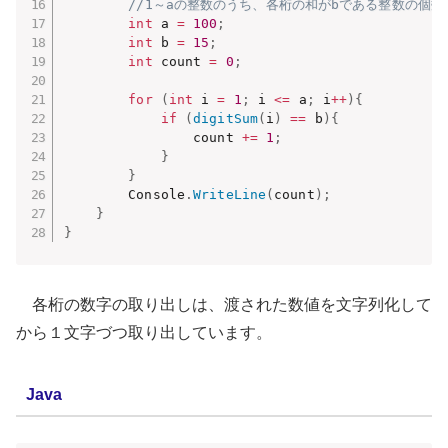
//1～aの整数のうち、各桁の和がbである整数の個数
int
 a 
=
100
;
int
 b 
=
15
;
int
 count 
=
0
;
for
(
int
 i 
=
1
;
 i 
<=
 a
;
 i
++
)
{
if
(
digitSum
(
i
)
==
 b
)
{
                count 
+=
1
;
}
}
        Console
.
WriteLine
(
count
)
;
}
}
各桁の数字の取り出しは、渡された数値を文字列化して
から１文字づつ取り出しています。
Java