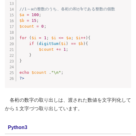
//1～aの整数のうち、各桁の和がbである整数の個数
$a
=
100
;
$b
=
15
;
$count
=
0
;
for
(
$i
=
1
;
$i
<=
$a
;
$i
++
)
{
if
(
digitSum
(
$i
)
==
$b
)
{
$count
+
=
1
;
}
}
echo
$count
.
"\n"
;
?>
各桁の数字の取り出しは、渡された数値を文字列化して
から１文字づつ取り出しています。
Python3