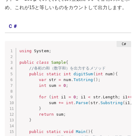
め、これが15と等しいものをカウントして出力します。
Ｃ＃
using
 System
;
public
class
Sample
{
//各桁の和（数字和）を出力するメソッド
public
static
int
digitSum
(
int
 num
)
{
var
 str 
=
 num
.
ToString
(
)
;
int
 sum 
=
0
;
for
(
int
 i1 
=
0
;
 i1 
<
 str
.
Length
;
 i1
++
)
            sum 
+=
int
.
Parse
(
str
.
Substring
(
i1
,
1
}
return
 sum
;
}
public
static
void
Main
(
)
{