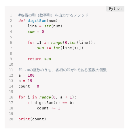
#各桁の和（数字和）を出力するメソッド
def
digitSum
(
num
)
:
    line 
=
str
(
num
)
sum
=
0
for
 i1 
in
range
(
0
,
len
(
line
)
)
:
sum
+=
int
(
line
[
i1
]
)
return
sum
#1～aの整数のうち、各桁の和がbである整数の個数
a 
=
100
b 
=
15
count 
=
0
for
 i 
in
range
(
0
,
 a 
+
1
)
:
if
 digitSum
(
i
)
==
 b
:
        count 
+=
1
print
(
count
)