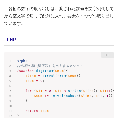
各桁の数字の取り出しは、渡された数値を文字列化して
から空文字で切って配列に入れ、要素を１つづつ取り出し
ています。
PHP
<?php
//各桁の和（数字和）を出力するメソッド
function
digitSum
(
$num
)
{
$line
=
strval
(
trim
(
$num
)
)
;
$sum
=
0
;
for
(
$i1
=
0
;
$i1
<
strlen
(
$line
)
;
$i1
++
)
{
$sum
+
=
intval
(
substr
(
$line
,
$i1
,
1
)
)
;
}
return
$sum
;
}