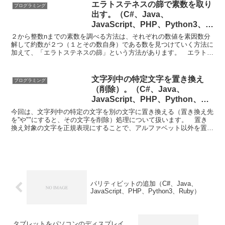
エラトステネスの篩で素数を取り
プログラミング
出す。（C#、Java、
JavaScript、PHP、Python3、
Ruby）
２から整数nまでの素数を調べる方法は、それぞれの数値を素因数分
解して約数が２つ（１とその数自身）である数を見つけていく方法に
加えて、「エラトステネスの篩」という方法があります。 エラトス
テネスの篩を使うと、素因数分解で素数を調べていく方法よ...
文字列中の特定文字を置き換え
プログラミング
（削除）。（C#、Java、
JavaScript、PHP、Python、
Ruby比較）
今回は、文字列中の特定の文字を別の文字に置き換える（置き換え先
を''や""にすると、その文字を削除）処理について扱います。 置き
換え対象の文字を正規表現にすることで、アルファベット以外を置き
換え（削除）、数字以外を置き換え（削除）といったこ...
パリティビットの追加（C#、Java、
JavaScript、PHP、Python3、Ruby）
タブレットをパソコンのディスプレイ