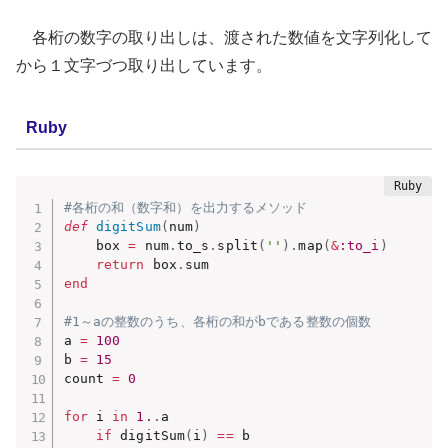
各桁の数字の取り出しは、渡された数値を文字列化して
から１文字づつ取り出しています。
Ruby
#各桁の和（数字和）を出力するメソッド
def
digitSum
(
num
)
    box 
=
 num
.
to_s
.
split
(
''
)
.
map
(
&
:to_i
)
return
 box
.
end
#1～aの整数のうち、各桁の和がbである整数の個数
a 
=
100
b 
=
15
count 
=
0
for
 i 
in
1.
.
a

if
 digitSum
(
i
)
==
 b
