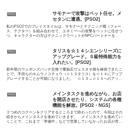
ンスクエストでお馴染みの市街地ＭＡＰですが、こちらは...
サモナーで攻撃はペット任せ。メ
PSO2
セタンに遭遇。[PSO2]
私のPSO2でのプレイスタイルは、サモナーとテクニック職（フォー
ス、テクター）を組み合わせて、エネミーへの攻撃をペットに任せつ
つ、キャラクターの方はテクニックでペットやNPCパートナーを支
援（回復、バフ、デバフ）する感じです。ECOでいえば...
タリスを☆１４シエンシリーズに
PSO2
アップグレード。Ｓ級特殊能力を
入れたい。[PSO2]
新年祭のウェポンズバッチ交換で重焔石ヴェスタ９個を確保できたこ
とで、手持ちのホムラノコチョウ（☆１３タリス）を☆１４にアップ
グレードすることが可能になりました。 ☆１３→☆１４へのアップ
グレードは、ショップエリアにいるジグの所に必要なアイテ...
メインタスクを進めながら、お店
PSO2
を開店させたり、システムの各種
機能を解放。[PSO2・NGS]
２つめのコクーンをクリアするところまで終わったので、今回はその
続きからメインタスクを進めていきます。 メインタスクを進めてい
くことで、これまで「準備中」などで営業していなかったお店が営業
を開始するなど、PSO2・NGSゲームシステム中の新し...