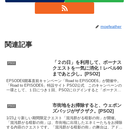
moefeather
関連記事
「２の日」を利用して、ボーナス
PSO2
クエストを一気に消化！レベル90
まであと少し。[PSO2]
EPSODE6開幕直前キャンペーン「Road to EPISODE6」が開催中。
「Road to EPISODE6」特設サイト PSO2公式 このキャンペーンの
一環として、１日につき１回、PSO2にログインすると「ボーナスキ
ー東京【金】」が...
市街地をお掃除すると、ウェポン
PSO2
ズバッジがザクザク。[PSO2]
1/23より新しい期間限定クエスト「混沌群がる暗影の街」が開催。
「混沌群がる暗影の街」は、市街地に出現したエネミーたちをお掃除
する内容のクエストです。「混沌群がる暗影の街」の舞台は、アドバ