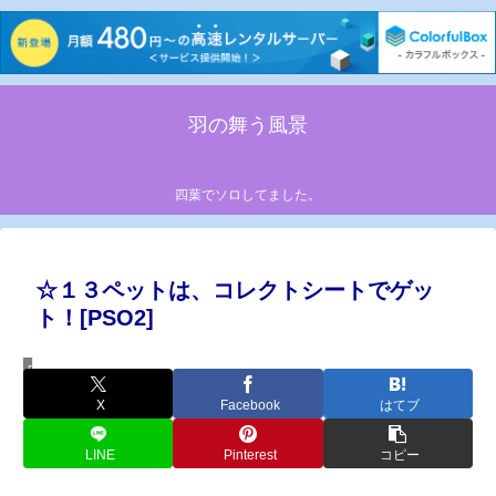
羽の舞う風景
四葉でソロしてました。
☆１３ペットは、コレクトシートでゲッ
ト！[PSO2]
PSO2
X
Facebook
はてブ
LINE
Pinterest
コピー