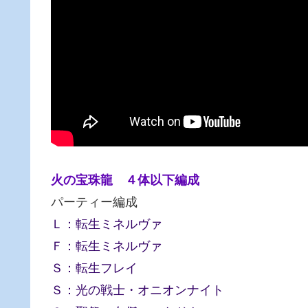
火の宝珠龍 ４体以下編成
パーティー編成
Ｌ：転生ミネルヴァ
Ｆ：転生ミネルヴァ
Ｓ：転生フレイ
Ｓ：光の戦士・オニオンナイト