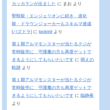
カッカランが出ました
に
まお
より
聖獣龍・エンジェリオンに続き、道化
龍・ドラウンジョーカーもスキルマ達成
[パズドラ]
に
lockmil
より
第１期アルマモンスターが当たるクジが
常時販売に 守護魔の方も再度ゲットで
きるようにしてもらいたいです
に
萌えの
軌跡
より
第１期アルマモンスターが当たるクジが
常時販売に 守護魔の方も再度ゲットで
きるようにしてもらいたいです
に
臨静夜
より