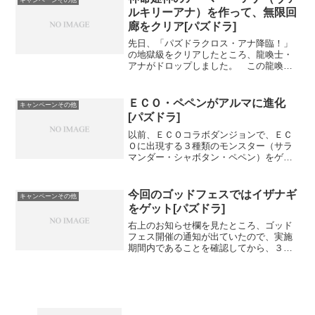
キャンペーンその他
を投入し続けたところ、...
ルキリーアナ）を作って、無限回
廊をクリア[パズドラ]
先日、「パズドラクロス・アナ降臨！」
の地獄級をクリアしたところ、龍喚士・
アナがドロップしました。 この龍喚
士・アナは、進化で可憐な龍喚士・アナ
にすると、神命姫神・ヴァルキリーロー
ズ／豊穣神・ホーリーセレス／滅法の黒
ＥＣＯ・ペペンがアルマに進化
キャンペーンその他
龍契士・ティフォンをさらに...
[パズドラ]
以前、ＥＣＯコラボダンジョンで、ＥＣ
Ｏに出現する３種類のモンスター（サラ
マンダー・シャボタン・ペペン）をゲッ
トし、そのうち、ＥＣＯ・サラマンダー
とＥＣＯ・シャボタンはアルマへの進化
ができたものの、ＥＣＯ・ペペンについ
今回のゴッドフェスではイザナギ
キャンペーンその他
てはその頃はまだ進化に必...
をゲット[パズドラ]
右上のお知らせ欄を見たところ、ゴッド
フェス開催の通知が出ていたので、実施
期間内であることを確認してから、３回
（魔法石１５個消費）ほどレアガチャを
引きました。 今回のゴッドフェスのレ
アガチャで出たのは、氷の魔剣士、イザ
ナギ、イシスでした。 氷...