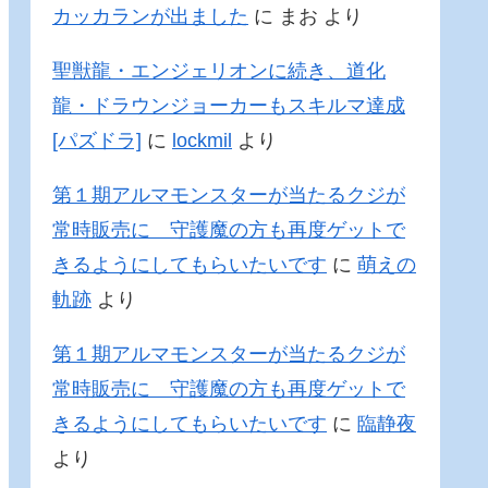
カッカランが出ました
に
まお
より
聖獣龍・エンジェリオンに続き、道化
龍・ドラウンジョーカーもスキルマ達成
[パズドラ]
に
lockmil
より
第１期アルマモンスターが当たるクジが
常時販売に 守護魔の方も再度ゲットで
きるようにしてもらいたいです
に
萌えの
軌跡
より
第１期アルマモンスターが当たるクジが
常時販売に 守護魔の方も再度ゲットで
きるようにしてもらいたいです
に
臨静夜
より