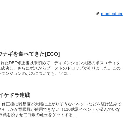
moefeather
ナギを食べてきた[ECO]
施されたDEF修正後以来初めて、ディメンション大陸のボス（ティタ
に成功し、さらにボスからブーストのドロップがありました。この
ダンジョンのボスについても、ソロ...
イケドラ連戦
で、修正後に難易度が大幅に上がりそうなイベントなどを駆け込みで
キャラかが竜眼極が使用できない（110武器イベントが済んでいな
ラ戦を済ませて白銀の竜玉をゲットする...