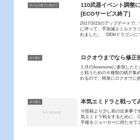
110武器イベント調整
サービス終了に向けて
[ECOサービス終了]
2017/3/23のアップデー
に伴って、手加減エミルドラ
れました。 DEMドラゴンについ
ロクオウまでなら修正
ボス巡り
１月のAnemoneに参加し
と戦うための６種類の紙片集め
れるので、簡単にロクオウに挑
本気エミドラと戦って
ボス巡り
※投稿より少し前の出来事で
気エミドラ戦をするために、C
手槍をジョーカーに持たせてク