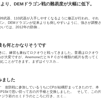
により、DEMドラゴン戦の難易度が大幅に低下。
トで、99武器、110武器が入手しやすくなるように修正が行われ、それ
ゴン、DEMドラゴンが従来よりも倒しやすいように、強さが調整さ
ては、2012年の防御...
後も何とかなりそうです
たときに、練習も兼ねてロクオウと戦ってきました。普通はロクオウ
が大変ですが、AnemoneだとＮＰＣが６種類の紙片を売ってく
むことができます。まずはイリスカ...
みました
す 攻防戦に参加しているうちにCPが結構貯まってきたので、本
P15kで思い切って古の片手槍と交換しました。 そして、この片
ジラ岩のエミドラのところに行き、エミ...