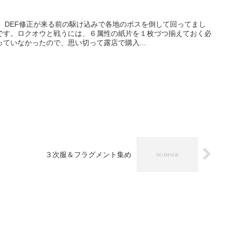
、DEF修正が来る前の駆け込みで各地のボスを倒して回ってまし
です。ロクオウと戦うには、６属性の紙片を１枚づつ揃えておく必
ていなかったので、思い切って露店で購入...
３次服＆フラグメント集め