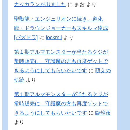
カッカランが出ました
に
まお
より
聖獣龍・エンジェリオンに続き、道化
龍・ドラウンジョーカーもスキルマ達成
[パズドラ]
に
lockmil
より
第１期アルマモンスターが当たるクジが
常時販売に 守護魔の方も再度ゲットで
きるようにしてもらいたいです
に
萌えの
軌跡
より
第１期アルマモンスターが当たるクジが
常時販売に 守護魔の方も再度ゲットで
きるようにしてもらいたいです
に
臨静夜
より