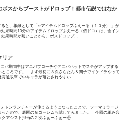
のボスからブーストがドロップ！都市伝説ではなか
ると、報酬として「∽アイテムドロップふえーる（１０分） 」が
の効果時間10分のアイテムドロップふえーる（倍ドロ）は、金イン
効果時間が短いことから、ボスドロップ...
クリア
す アニバ期間中はアニバブローチやアニバハットでステがアップする
いところです。 まず最初に３次さらたん＆闇子でイケドラやって
貫通攻撃で中キャラが落とされやすい...
す フォトンランチャーが使えるようになったことで、ソーマミラージ
なったので、庭園のＧゴーレムも試してみました。 今回の組み合
クアシスト担当の２次ふぁーふぁー憑...