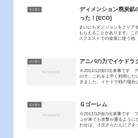
ディメンション廃炭鉱
ボス巡り
った！[ECO]
まいにちダンジョンをクリアす
もらえることがあります。こ
スクエストでの金策に使う他、
アニバの力でイケドラ
ボス巡り
※2011/12頃の出来事で
ので、これを上手く利用した
きました。イケドラ戦の場合は
Ｇゴーレム
ボス巡り
※2011/12頃の出来事で
ュが来ても攻撃が通るように
わせは、３次さらたんにアタッ