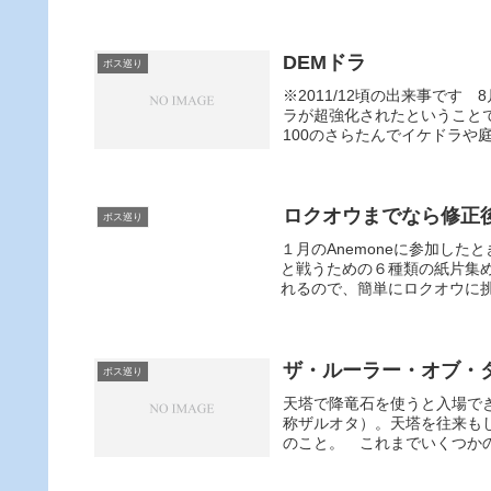
DEMドラ
ボス巡り
※2011/12頃の出来事です
ラが超強化されたということ
100のさらたんでイケドラや庭
ロクオウまでなら修正
ボス巡り
１月のAnemoneに参加し
と戦うための６種類の紙片集め
れるので、簡単にロクオウに挑
ザ・ルーラー・オブ・
ボス巡り
天塔で降竜石を使うと入場で
称ザルオタ）。天塔を往来も
のこと。 これまでいくつかの