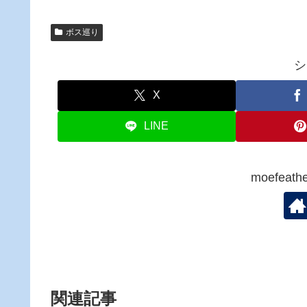
ボス巡り
シ
X
LINE
moefea
関連記事