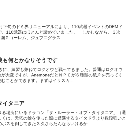
 8月下旬のドミ界リニューアルにより、110武器イベントのDEMド
で、110武器はほとんど諦めていました。 しかしながら、３次
園Ｇゴーレム、ジュブニグラス...
後も何とかなりそうです
たときに、練習も兼ねてロクオウと戦ってきました。普通はロクオウ
が大変ですが、AnemoneだとＮＰＣが６種類の紙片を売ってく
むことができます。まずはイリスカ...
タイタニア
きる場所にいるドラゴン「ザ・ルーラー・オブ・タイタニア」（通
しくは、天塔の鍵を使った際に遭遇するタイタドラより数段強いと
ボスを倒してきた３次さらたんならいけるか...