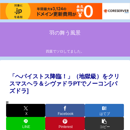
羽の舞う風景
四葉でソロしてました。
「ヘパイストス降臨！」（地獄級）をクリ
スマスヘラ＆シヴァドラPTでノーコン[パ
ズドラ]
降臨ダンジョン攻略
X
Facebook
はてブ
LINE
Pinterest
コピー