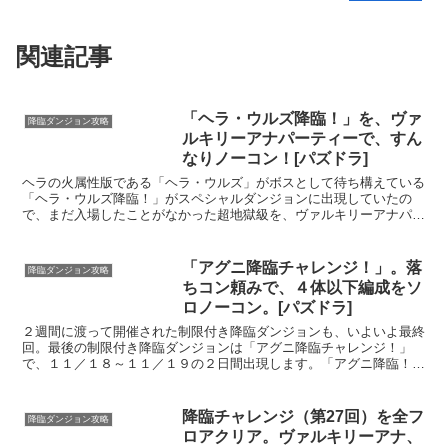
関連記事
「ヘラ・ウルズ降臨！」を、ヴァ
降臨ダンジョン攻略
ルキリーアナパーティーで、すん
なりノーコン！[パズドラ]
ヘラの火属性版である「ヘラ・ウルズ」がボスとして待ち構えている
「ヘラ・ウルズ降臨！」がスペシャルダンジョンに出現していたの
で、まだ入場したことがなかった超地獄級を、ヴァルキリーアナパー
ティーで試してきました。「ヘラ・ウルズ 降臨！」をソロで...
「アグニ降臨チャレンジ！」。落
降臨ダンジョン攻略
ちコン頼みで、４体以下編成をソ
ロノーコン。[パズドラ]
２週間に渡って開催された制限付き降臨ダンジョンも、いよいよ最終
回。最後の制限付き降臨ダンジョンは「アグニ降臨チャレンジ！」
で、１１／１８～１１／１９の２日間出現します。「アグニ降臨！」
は、かなり難易度が高い降臨ダンジョンです。一定コンボを出...
降臨チャレンジ（第27回）を全フ
降臨ダンジョン攻略
ロアクリア。ヴァルキリーアナ、