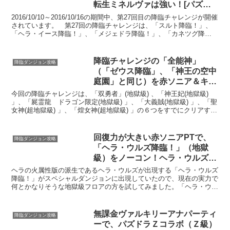
転生ミネルヴァは強い！[パズド
ラ]
2016/10/10～2016/10/16の期間中、第27回目の降臨チャレンジが開催
されています。 第27回の降臨チャレンジは、「スルト降臨！」、
「ヘラ・イース降臨！」、「メジェドラ降臨！」、「カネツグ降
臨！」、「ヘル降臨！」の５つフロアか...
降臨チャレンジの「全能神」
降臨ダンジョン攻略
（「ゼウス降臨」、「神王の空中
庭園」と同じ）を赤ソニア＆キル
アPTでノーコンクリア達成！[パ
今回の降臨チャレンジは、「双勇者」(地獄級) 、「神王妃(地獄級)
ズドラ]
」、「屍霊龍 ドラゴン限定(地獄級) 」、「大義賊(地獄級) 」、「聖
女神(超地獄級) 」、「煌女神(超地獄級) 」の６つをすでにクリアする
ことができました。地獄級ダンジョ...
回復力が大きい赤ソニアPTで、
降臨ダンジョン攻略
「ヘラ・ウルズ降臨！」（地獄
級）をノーコン！ヘラ・ウルズも
ドロップ！[パズドラ]
ヘラの火属性版の派生であるヘラ・ウルズが出現する「ヘラ・ウルズ
降臨！」がスペシャルダンジョンに出現していたので、現在の実力で
何とかなりそうな地獄級フロアの方を試してみました。「ヘラ・ウル
ズ降臨！」には先制攻撃でダメージを与えてくる敵モンスタ...
無課金ヴァルキリーアナパーティ
降臨ダンジョン攻略
ーで、パズドラＺコラボ（Ｚ級）