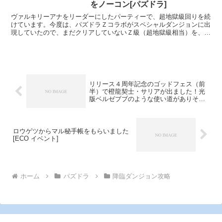
をノーコン[パズドラ]
ヴァルキリーアナをリーダーにしたパーティーで、超地獄級回りを続
けています。今度は、パズドラＺコラボがスペシャルダンジョンに出
現していたので、まだクリアしていないＺ級（超地獄級相当）を、ヴ
ァルキリーアナパーティーで試してみました。「パズドラＺ...
リリース４周年記念のゴッドフェス（前
半）で橙龍契士・サリアが出ました！光
版ベルゼブブのような使い道がありそ
う！[パズドラ]
ロウゲツからマル秘手帳をもらいました
[ECO イベント]
ホーム
パズドラ
降臨ダンジョン攻略