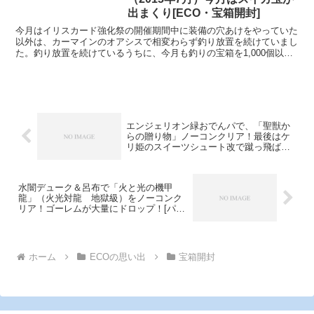
出まくり[ECO・宝箱開封]
今月はイリスカード強化祭の開催期間中に装備の穴あけをやっていた
以外は、カーマインのオアシスで相変わらず釣り放置を続けていまし
た。釣り放置を続けているうちに、今月も釣りの宝箱を1,000個以上
確保できたので、そのうちの1,000個について開封...
エンジェリオン緑おでんパで、「聖獣か
らの贈り物」ノーコンクリア！最後はケ
リ姫のスイーツシュート改で蹴っ飛ば
す！[パズドラ]
水闇デューク＆呂布で「火と光の機甲
龍」（火光対龍 地獄級）をノーコンク
リア！ゴーレムが大量にドロップ！[パズ
ドラ]
ホーム
ECOの思い出
宝箱開封