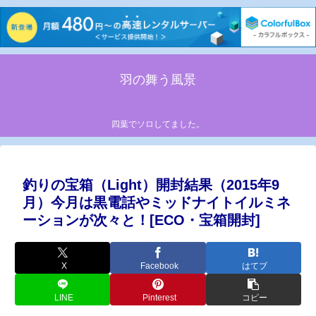
羽の舞う風景
四葉でソロしてました。
釣りの宝箱（Light）開封結果（2015年9
月）今月は黒電話やミッドナイトイルミネ
ーションが次々と！[ECO・宝箱開封]
X
Facebook
はてブ
LINE
Pinterest
コピー