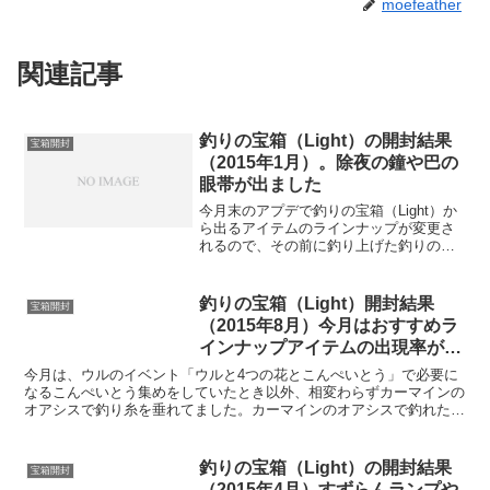
moefeather
関連記事
釣りの宝箱（Light）の開封結果
宝箱開封
（2015年1月）。除夜の鐘や巴の
眼帯が出ました
今月末のアプデで釣りの宝箱（Light）か
ら出るアイテムのラインナップが変更さ
れるので、その前に釣り上げた釣りの宝
箱（Light）のうち1,000個分を開封しまし
た。余った分は次回に繰り越して、２月
イベントで釣り上げた分と合わせて開封
釣りの宝箱（Light）開封結果
宝箱開封
するこ...
（2015年8月）今月はおすすめラ
インナップアイテムの出現率が良
すぎる！[ＥＣＯ・宝箱開封]
今月は、ウルのイベント「ウルと4つの花とこんぺいとう」で必要に
なるこんぺいとう集めをしていたとき以外、相変わらずカーマインの
オアシスで釣り糸を垂れてました。カーマインのオアシスで釣れた
「釣りの宝箱（Light）」が1,000個以上になったの...
釣りの宝箱（Light）の開封結果
宝箱開封
（2015年4月）すずらんランプや