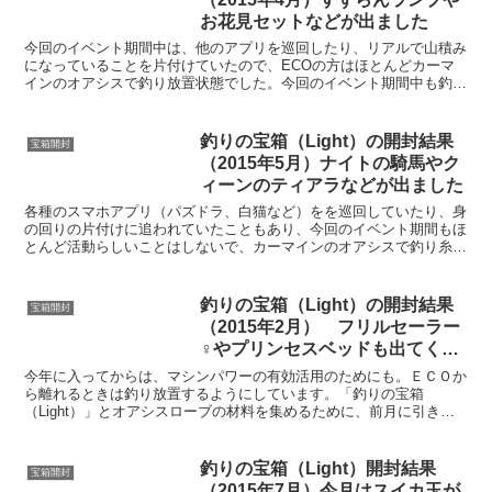
お花見セットなどが出ました
今回のイベント期間中は、他のアプリを巡回したり、リアルで山積み
になっていることを片付けていたので、ECOの方はほとんどカーマ
インのオアシスで釣り放置状態でした。今回のイベント期間中も釣り
の宝箱（Light）を1,000個確保できたので、これ...
釣りの宝箱（Light）の開封結果
宝箱開封
（2015年5月）ナイトの騎馬やク
ィーンのティアラなどが出ました
各種のスマホアプリ（パズドラ、白猫など）をを巡回していたり、身
の回りの片付けに追われていたこともあり、今回のイベント期間もほ
とんど活動らしいことはしないで、カーマインのオアシスで釣り糸を
垂らしているだけで終わってしまいました。カーマインのオ...
釣りの宝箱（Light）の開封結果
宝箱開封
（2015年2月） フリルセーラー
♀やプリンセスベッドも出てくれ
ました！
今年に入ってからは、マシンパワーの有効活用のためにも。ＥＣＯか
ら離れるときは釣り放置するようにしています。「釣りの宝箱
（Light）」とオアシスローブの材料を集めるために、前月に引き続
いて今月もカーマインのオアシスで釣り放置を続けていました...
釣りの宝箱（Light）開封結果
宝箱開封
（2015年7月）今月はスイカ玉が