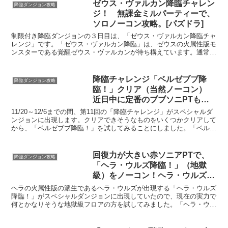
ゼウス・ヴァルカン降臨チャレン
降臨ダンジョン攻略
ジ！ 無課金ミルパーティーで、
ソロノーコン攻略。[パズドラ]
制限付き降臨ダンジョンの３日目は、「ゼウス・ヴァルカン降臨チャ
レンジ」です。「ゼウス・ヴァルカン降臨」は、ゼウスの火属性版モ
ンスターである覚醒ゼウス・ヴァルカンが待ち構えています。通常の
「ゼウス・ヴァルカン降臨」については、過去にヴァルキリ...
降臨チャレンジ「ベルゼブブ降
降臨ダンジョン攻略
臨！」クリア（当然ノーコン）
近日中に定番のブブソニPTも可
能に！[パズドラ]
11/20～12/6までの間、第11回の「降臨チャレンジ」がスペシャルダ
ンジョンに出現します。クリアできそうなものをいくつかクリアして
から、「ベルゼブブ降臨！」を試してみることにしました。「ベルゼ
ブブ降臨！」は、闇属性モンスターが多く出現す...
回復力が大きい赤ソニアPTで、
降臨ダンジョン攻略
「ヘラ・ウルズ降臨！」（地獄
級）をノーコン！ヘラ・ウルズも
ドロップ！[パズドラ]
ヘラの火属性版の派生であるヘラ・ウルズが出現する「ヘラ・ウルズ
降臨！」がスペシャルダンジョンに出現していたので、現在の実力で
何とかなりそうな地獄級フロアの方を試してみました。「ヘラ・ウル
ズ降臨！」には先制攻撃でダメージを与えてくる敵モンスタ...