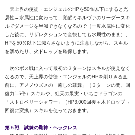
天上界の使徒・エンジェルのHPを50％以下にすると光
属性→水属性に変わって、覚醒ミネルヴァのリーダースキ
ルでダメージを半減できなくなるので（一度水属性に変化
した後に、リザレクションで全快しても水属性のまま）、
HPを50％以下に減らさないように注意しながら、スキル
を溜めたり、火ドロップを確保します。
次のボス戦に入って最初の２ターンはスキルが使えなく
なるので、天上界の使徒・エンジェルのHPを削りきる直
前に、アメノウズメの「癒しの鼓舞」（３ターンの間、回
復力1.5倍）スキルや、紅天の果実・いちごドラゴンの
「ストロベリーシャワー」（HP3,000回復＋木ドロップ→
回復に変換）スキルを使っておきます。
第５戦 試練の剛神・ヘラクレス