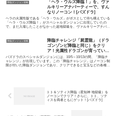
「ヘラ・ウルズ降臨！」を、ヴァ
降臨ダンジョン攻略
ルキリーアナパーティーで、すん
なりノーコン！[パズドラ]
ヘラの火属性版である「ヘラ・ウルズ」がボスとして待ち構えている
「ヘラ・ウルズ降臨！」がスペシャルダンジョンに出現していたの
で、まだ入場したことがなかった超地獄級を、ヴァルキリーアナパー
ティーで試してきました。「ヘラ・ウルズ 降臨！」をソロで...
降臨チャレンジ「屍霊龍」（ドラ
降臨ダンジョン攻略
ゴンゾンビ降臨と同じ）をクリ
ア！光属性ドラゴンが育っていな
かったので、かなりの苦戦。[パ
パズドラのスペシャルダンジョンには、10/5～10/13の間、「降臨チ
ズドラ]
ャレンジ」が出現しています。この「降臨チャレンジ」はノーコン制
限が付いた降臨ダンジョンであり、クリアできると宝玉などの各種報
酬がもらえます。 今回の「降臨チャレンジ」は、...
トト＆ソティス降臨（星知神 地獄級）を
ノーコンでクリア！さらに、トト、ソテ
ィスを両者ともにゲット！[パズドラ]