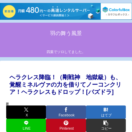
羽の舞う風景
四葉でソロしてました。
ヘラクレス降臨！（剛戦神 地獄級）も、
覚醒ミネルヴァの力を借りてノーコンクリ
ア！ヘラクレスもドロップ！[パズドラ]
降臨ダンジョン攻略
X
Facebook
はてブ
LINE
Pinterest
コピー