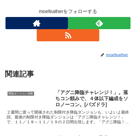
moefeatherをフォローする
moefeather
関連記事
「アグニ降臨チャレンジ！」。落
降臨ダンジョン攻略
ちコン頼みで、４体以下編成をソ
ロノーコン。[パズドラ]
２週間に渡って開催された制限付き降臨ダンジョンも、いよいよ最終
回。最後の制限付き降臨ダンジョンは「アグニ降臨チャレンジ！」
で、１１／１８～１１／１９の２日間出現します。「アグニ降臨！」
は、かなり難易度が高い降臨ダンジョンです。一定コンボを出...