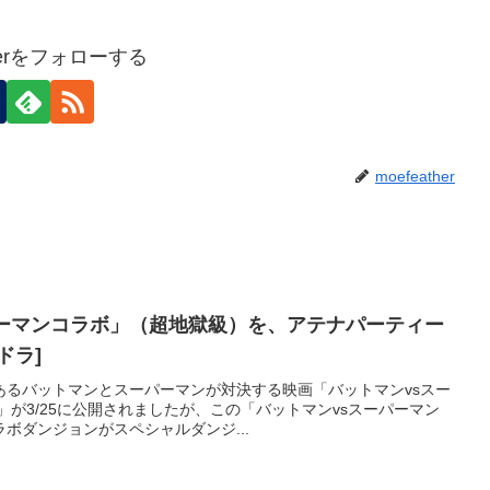
therをフォローする
moefeather
パーマンコラボ」（超地獄級）を、アテナパーティー
ドラ]
あるバットマンとスーパーマンが対決する映画「バットマンvsスー
」が3/25に公開されましたが、この「バットマンvsスーパーマン
ボダンジョンがスペシャルダンジ...