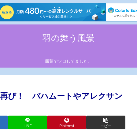
羽の舞う風景
四葉でソロしてました。
が再び！ バハムートやアレクサン
LINE
Pinterest
コピー