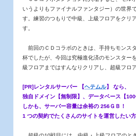
いうよりもファイナルファンタジー）の世界
す。練習のつもりで中級、上級フロアをクリ
す。
前回のＣＤコラボのときは、手持ちモンスタ
杯でしたが、今回は究極進化済のモンスター
級フロアまではすんなりクリアし、超級フロ
[PR]レンタルサーバー 【
ヘテムル
】 なら、
独自ドメイン【無制限】、データベース【10
しかも、サーバー容量は余裕の 256ＧＢ！
1 つの契約でたくさんのサイトを運営したい
超級の10戦目には、中級・上級フロアのと