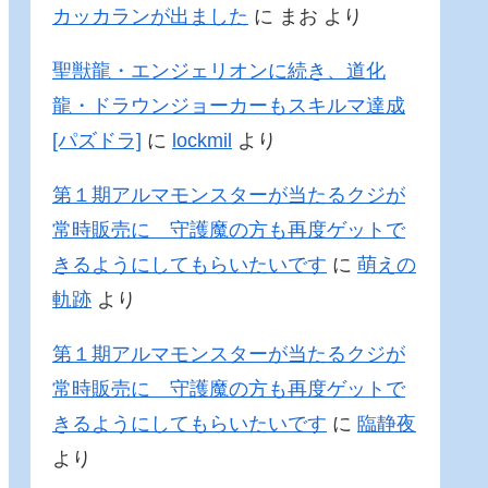
カッカランが出ました
に
まお
より
聖獣龍・エンジェリオンに続き、道化
龍・ドラウンジョーカーもスキルマ達成
[パズドラ]
に
lockmil
より
第１期アルマモンスターが当たるクジが
常時販売に 守護魔の方も再度ゲットで
きるようにしてもらいたいです
に
萌えの
軌跡
より
第１期アルマモンスターが当たるクジが
常時販売に 守護魔の方も再度ゲットで
きるようにしてもらいたいです
に
臨静夜
より