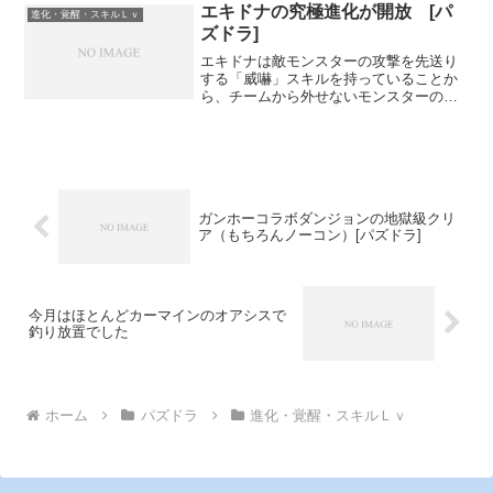
ダンジョンで使用するドロップは火・
エキドナの究極進化が開放 [パ
進化・覚醒・スキルＬｖ
木・光なので、攻撃先送りス...
ズドラ]
エキドナは敵モンスターの攻撃を先送り
する「威嚇」スキルを持っていることか
ら、チームから外せないモンスターの１
つとなています。エキドナをチームに入
れられるようになってから、ダンジョン
攻略の難易度がかなり下がり、以前より
も安定してクリアできるよ...
ガンホーコラボダンジョンの地獄級クリ
ア（もちろんノーコン）[パズドラ]
今月はほとんどカーマインのオアシスで
釣り放置でした
ホーム
パズドラ
進化・覚醒・スキルＬｖ