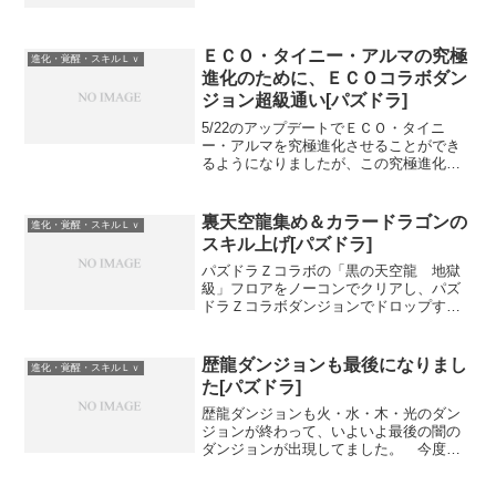
スターを強化合成に用いることによっ
て、覚醒スキルを習得させることができ
ます。○○ライトカーバン...
ＥＣＯ・タイニー・アルマの究極
進化・覚醒・スキルＬｖ
進化のために、ＥＣＯコラボダン
ジョン超級通い[パズドラ]
5/22のアップデートでＥＣＯ・タイニ
ー・アルマを究極進化させることができ
るようになりましたが、この究極進化に
はもう１体ＥＣＯ・タイニー・アルマが
必要になってきます。 このため、5/23
～5/25に出現するECOコラボダンジョン
裏天空龍集め＆カラードラゴンの
進化・覚醒・スキルＬｖ
に通って、Ｅ...
スキル上げ[パズドラ]
パズドラＺコラボの「黒の天空龍 地獄
級」フロアをノーコンでクリアし、パズ
ドラＺコラボダンジョンでドロップする
裏天空龍のうち、木属性の裏樹天龍・ホ
ウライと光属性の裏聖天龍・シャングリ
ラを 確保できました。 パズドラＺコラ
歴龍ダンジョンも最後になりまし
進化・覚醒・スキルＬｖ
ボダンジョンの１～４戦...
た[パズドラ]
歴龍ダンジョンも火・水・木・光のダン
ジョンが終わって、いよいよ最後の闇の
ダンジョンが出現してました。 今度の
闇の歴龍ダンジョンも使用するドロップ
は３種類＋回復ドロップです。闇の歴龍