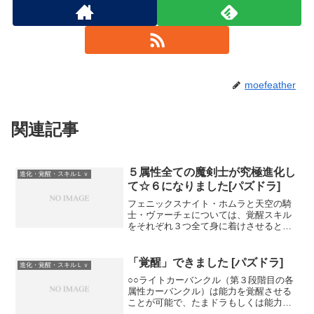
moefeather
関連記事
５属性全ての魔剣士が究極進化し
進化・覚醒・スキルＬｖ
て☆６になりました[パズドラ]
フェニックスナイト・ホムラと天空の騎
士・ヴァーチェについては、覚醒スキル
をそれぞれ３つ全て身に着けさせるとこ
ろまでは済んでますが、究極進化に必要
な素材が不足していたために究極進化が
先延ばしになってました。 今週は各曜
「覚醒」できました [パズドラ]
進化・覚醒・スキルＬｖ
日の限定ダンジョンに通っ...
○○ライトカーバンクル（第３段階目の各
属性カーバンクル）は能力を覚醒させる
ことが可能で、たまドラもしくは能力を
覚醒させるベースモンスターと同じモン