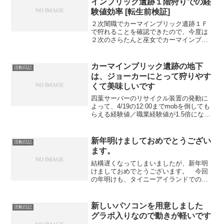
インブリック遺跡１階狩りでの経
験値効率 [転生前検証]
２次闇職でカーマインブリック遺跡１Ｆ
で狩れることを確認できたので、今度は
２次のさらたんと巫女でカーマインブリ
ック遺跡狩りができるか試してみること
にしました。 最初に２次巫女
（107/50/50）でカーマインブリック遺跡
カーマインブリック遺跡の地下
活動日記
狩りをしてみます。装備...
は、ジョーカーにとって狩りやす
くて美味しいです
四葉サーバーのリサイクル装置の発動に
よって、4/19の12:00までmobを倒しても
らえる経験値／職業経験値が1.5倍になり
ます。せっかくもらえる経験値／職業経
験値が1.5倍になるので、この機会を生か
さなければもったいなさすぎるというこ
新年明けましておめでとうござい
活動日記
とで...
ます。
結構遅くなってしまいましたが、新年明
けましておめでとうございます。 今回
の年明けも、タイニーアイランドでのカ
ウントダウンに参加しながら迎えまし
た。カウントダウンのアナウンスが流れ
始めた直後から急激に混んで移動もカク
新しいパソコンを用意しました
活動日記
カクになるので、それよりも...
グラボ入りなので動きが軽いです