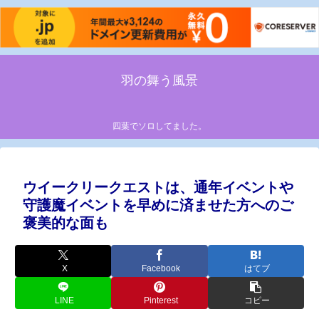
羽の舞う風景
四葉でソロしてました。
ウイークリークエストは、通年イベントや
守護魔イベントを早めに済ませた方へのご
褒美的な面も
X
Facebook
はてブ
LINE
Pinterest
コピー