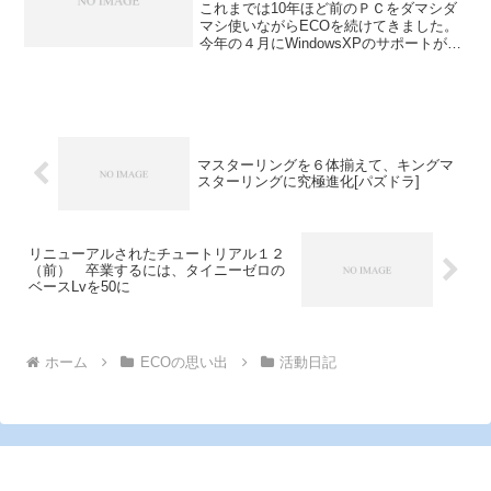
これまでは10年ほど前のＰＣをダマシダ
マシ使いながらECOを続けてきました。
今年の４月にWindowsXPのサポートが終
了しましたが、このＰＣのスペックでは
Windows7環境からのECO起動は困難だっ
たことから、WindowsXP環境でE...
マスターリングを６体揃えて、キングマ
スターリングに究極進化[パズドラ]
リニューアルされたチュートリアル１２
（前） 卒業するには、タイニーゼロの
ベースLvを50に
ホーム
ECOの思い出
活動日記