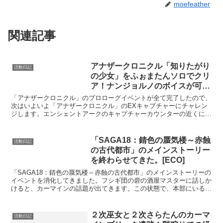
moefeather
関連記事
アナザークロニクル「知りたがり
活動日記
の少女」をふぉまたんソロでクリ
ア！ナンジョルノのボイスが可愛
いｗ[ECO]
「アナザークロニクル」のプロローグイベントが全て完了したので、
次はいよいよ「アナザークロニクル」のEXキャプチャーにチャレン
ジします。エンシェントアークのキャプチャーカウンターの近くにあ
る本（ナコト写本）に話しかけると、「アナザークロニクル...
「SAGA18：錆色の蜃気楼～赤蝕
活動日記
の古代都市」のメインストーリー
を終わらせてきた。[ECO]
「SAGA18：錆色の蜃気楼～赤蝕の古代都市」のメインストーリーの
イベントを消化してきました。フシギ団の砦の酒屋マスターに話しか
けると、カーマインの話題が出てきます。この状態で、本部にいる幹
部のブル話しかけると、フシギ団の面々と一緒にカーマ...
２次巫女と２次さらたんのカーマ
活動日記