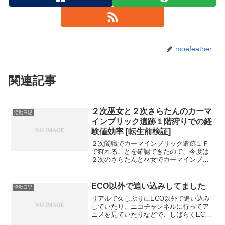
moefeather
関連記事
２次巫女と２次さらたんのカーマ
活動日記
インブリック遺跡１階狩りでの経
験値効率 [転生前検証]
２次闇職でカーマインブリック遺跡１Ｆ
で狩れることを確認できたので、今度は
２次のさらたんと巫女でカーマインブリ
ック遺跡狩りができるか試してみること
にしました。 最初に２次巫女
（107/50/50）でカーマインブリック遺跡
ECO以外で追い込みしてました
活動日記
狩りをしてみます。装備...
リアルで久しぶりにECO以外で追い込み
していたり、ニコチャンネルに行ってア
ニメを見ていたりなどで、しばらくECO
から離れてました。その間一応インはし