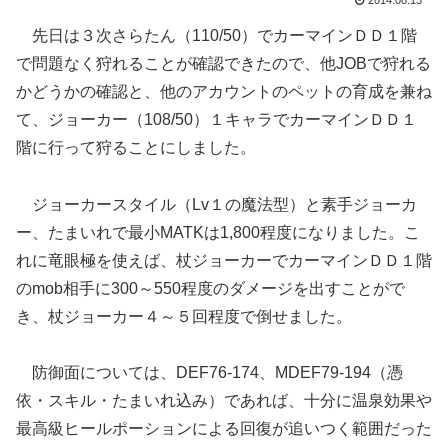
先日は３次さらたん（110/50）でカーマインＤＤ１階
で問題なく狩れることが確認できたので、他JOBで狩れる
かどうかの確認と、他のアカウントのペットの育成を兼ね
て、ジョーカー（108/50）１キャラでカーマインＤＤ１
階に行って狩ることにしました。
ジョーカースタイル（Lv１の魔法型）と素手ジョーカ
ー、たまいれで最小MATKは1,800程度になりました。こ
れに竜眼極を使えば、杖ジョーカーでカーマインＤＤ１階
のmob相手に300～550程度のダメージを出すことがで
き、杖ジョーカー４～５回程度で倒せました。
防御面については、DEF76-174、MDEF79-194（憑
依・スキル・たまいれ込み）であれば、十分に温泉効果や
最高級ヒールポーションによる回復が追いつく範囲だった