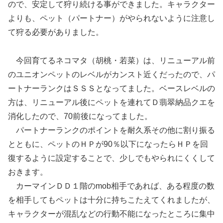
ので、安定して狩り続ける事ができました。キャラクター
よりも、ペット（パートナー）がやられないように注意し
て狩る必要がありました。
今回育てるネコマタ（胡桃・若菜）は、リニューアル前
のユニオンペットのレベルがカンスト近くだったので、パ
ートナーランクはＳＳＳとなってました。ベースレベルの
方は、リニューアル後にペットを連れてＤ翡翠納品クエを
消化したので、70前後になってました。
パートナーランクのポイントを耐久系その他に割り振る
とともに、ペットのＨＰが90％以下になったらＨＰを回
復するように設定することで、少しでもやられにくくして
おきます。
カーマインＤＤ１階のmob相手であれば、ある程度の数
を相手してもペットは十分に持ちこたえてくれましたが、
キャラクターが混乱などの行動不能になったところに集中