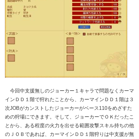
今回中支援無しのジョーカー１キャラで問題なくカーマ
インＤＤ１階で狩れたことから、カーマインＤＤ１階は３
次JOBがカンストしたジョーカーがベース110をめざすた
めの狩場にできます。そして、ジョーカーでＯＫだったこ
とから、ある程度の火力を出せる範囲攻撃スキル持ちの他
のＪＯＢであれば、カーマインＤＤ１階狩りは中支援が無