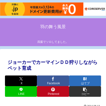
羽の舞う風景
四葉でソロしてました。
ジョーカーでカーマインＤＤ狩りしながら
ペット育成
X
Facebook
はてブ
LINE
Pinterest
コピー
2014.08.13