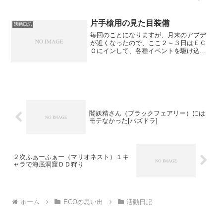
ます。せっかくもらえる経験値／職業経
験値が1.5倍になるので、この機会を生か
さなければもったいなさすぎるというこ
片手槍用の見た目装備
活動日記
とで...
毎回のことになりますが、月末のアプデ
が近くなったので、ここ２～３日はＥＣ
Ｏにインして、各種イベントを駆け込み
で消化してました。 ９月ということ
で、まずはツクヨミ様へのお団子納品で
す。今回はキクヅキくんは一切絡んでこ
ないです。 タイニーアイラ...
闇妖精さん（ブラックフェアリー）には
モテなかった[パズドラ]
２次ふぁーふぁー（マリオネスト）１キ
ャラで海底洞窟ＤＤ狩り
ホーム
ECOの思い出
活動日記