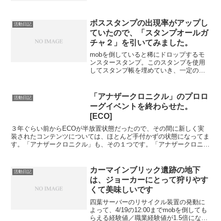
てましたが、釣り糸を垂らしたまま放置
してました。 リアルでの追い込みなど
がひと区切りついたの...
ボススタンプの出現率がアップし
活動日記
ていたので、「スタンプオールガ
チャ２」を引いてみました。
mobを倒していると稀にドロップするモ
ンスタースタンプ。このスタンプを使用
してスタンプ帳を埋めていき、一定の条
件を満たした状態でモンスタースタンプ
のカウンターに持っていくと、様々な景
品がもらえます。しばらくモンスタース
「アナザークロニクル」のプロロ
活動日記
タンプの存在を忘れてま...
ーグイベントを終わらせた。
[ECO]
３年ぐらい前からECOが半放置状態だったので、その間に新しく実
装されたコンテンツについては、ほとんど手付かずの状態になってま
す。「アナザークロニクル」も、その１つです。「アナザークロニク
ル」は、エンシェントアークの新コンテンツで、2013年...
カーマインブリック遺跡の地下
活動日記
は、ジョーカーにとって狩りやす
くて美味しいです
四葉サーバーのリサイクル装置の発動に
よって、4/19の12:00までmobを倒しても
らえる経験値／職業経験値が1.5倍になり