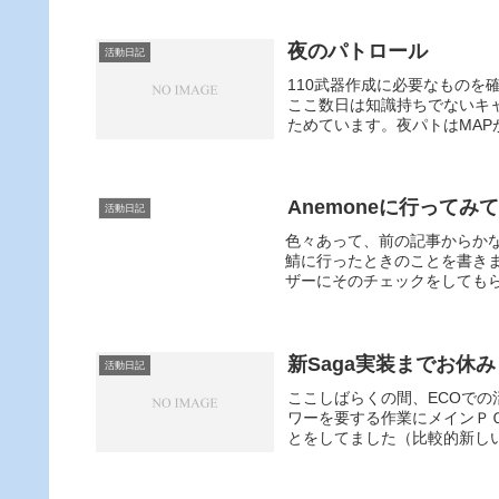
夜のパトロール
活動日記
110武器作成に必要なもの
ここ数日は知識持ちでないキ
ためています。夜パトはMAPが
Anemoneに行ってみ
活動日記
色々あって、前の記事からかな
鯖に行ったときのことを書き
ザーにそのチェックをしてもらう
新Saga実装までお休み
活動日記
ここしばらくの間、ECOで
ワーを要する作業にメインＰ
とをしてました（比較的新しい