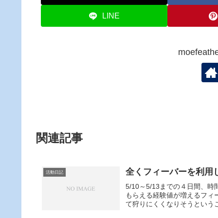
LINE
moefea
関連記事
全くフィーバーを利用
活動日記
5/10～5/13までの４日間
もらえる経験値が増えるフィ
て狩りにくくなりそうというこ