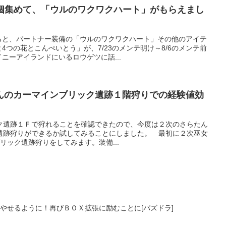
00個集めて、「ウルのワクワクハート」がもらえまし
ると、パートナー装備の「ウルのワクワクハート」その他のアイテ
4つの花とこんぺいとう」が、7/23のメンテ明け～8/6のメンテ前
ニーアイランドにいるロウゲツに話...
んのカーマインブリック遺跡１階狩りでの経験値効
ク遺跡１Ｆで狩れることを確認できたので、今度は２次のさらたん
遺跡狩りができるか試してみることにしました。 最初に２次巫女
ンブリック遺跡狩りをしてみます。装備...
増やせるように！再びＢＯＸ拡張に励むことに[パズドラ]