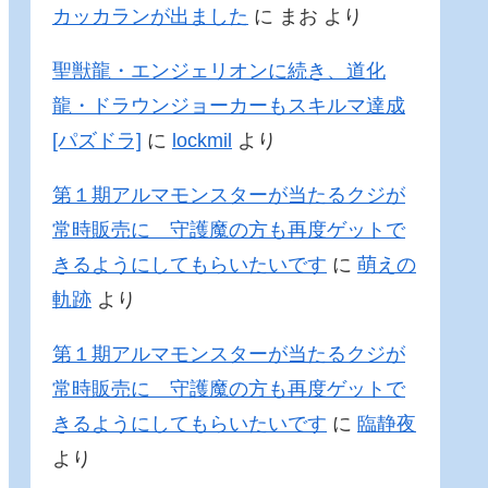
カッカランが出ました
に
まお
より
聖獣龍・エンジェリオンに続き、道化
龍・ドラウンジョーカーもスキルマ達成
[パズドラ]
に
lockmil
より
第１期アルマモンスターが当たるクジが
常時販売に 守護魔の方も再度ゲットで
きるようにしてもらいたいです
に
萌えの
軌跡
より
第１期アルマモンスターが当たるクジが
常時販売に 守護魔の方も再度ゲットで
きるようにしてもらいたいです
に
臨静夜
より