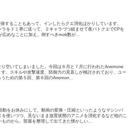
を確保することもあって、インしたらクエ消化ばかりしています。
ャラをドミ界に送って、２キャラづつ組ませて夜パトクエでCPを
広めなことに加え、倒すべきmob数が...
て
り空いてしまいました。今回は６月と７月に行われたAnemone
ます。スキルや攻撃速度、防御力の見直しが検討されており、ユー
ための第５回、第６回のAnemon...
の活動をお休みにして、動画の変換・圧縮といったようなマシンパ
Ｃを使いつつ、見ないまま放置状態のアニメを消化するなど他のこ
ものから、部屋を整理して出てきた懐かしい...