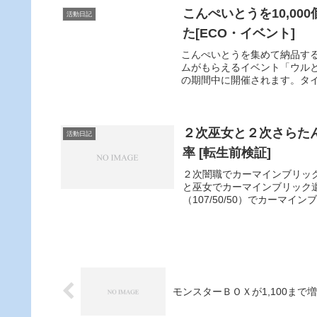
こんぺいとうを10,0
活動日記
た[ECO・イベント]
こんぺいとうを集めて納品す
ムがもらえるイベント「ウルと
の期間中に開催されます。タイ
２次巫女と２次さらた
活動日記
率 [転生前検証]
２次闇職でカーマインブリッ
と巫女でカーマインブリック
（107/50/50）でカーマイ
モンスターＢＯＸが1,100まで