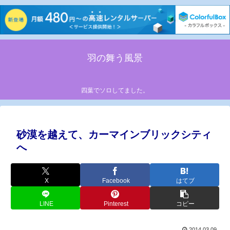
羽の舞う風景
四葉でソロしてました。
砂漠を越えて、カーマインブリックシティ
へ
X
Facebook
はてブ
LINE
Pinterest
コピー
2014.03.09