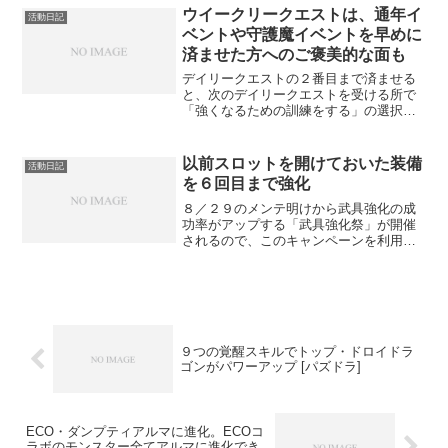
を獲得したミニードゥ・アルマが２位、
ウイークリークエストは、通年イ
活動日記
4...
ベントや守護魔イベントを早めに
済ませた方へのご褒美的な面も
デイリークエストの２番目まで済ませる
と、次のデイリークエストを受ける所で
「強くなるための訓練をする」の選択肢
が出現します。この「強くなるための訓
練をする」を選ぶと、「でっかいヤツを
たおしてきて！」（ラクダーン３体を倒
以前スロットを開けておいた装備
活動日記
す）のクエストを受けるこ...
を６回目まで強化
８／２９のメンテ明けから武具強化の成
功率がアップする「武具強化祭」が開催
されるので、このキャンペーンを利用し
て、以前のイリス祭でスロットを開けて
おいた装備を強化してきました。 今回
強化するのは、５穴大きなリボン＋３と
８穴祈りのキャンドルです...
９つの覚醒スキルでトップ・ドロイドラ
ゴンがパワーアップ [パズドラ]
ECO・ダンプティアルマに進化。ECOコ
ラボのモンスター全てアルマに進化でき