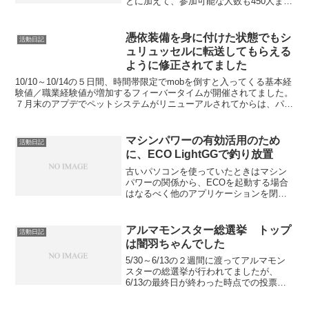
とに加えて、参加可能な人数も450人まで
緩和されました。この修正によってどの
ように変わったか見てみるために、修正
後初めての都市攻防戦に参加してきまし
憑依装備を身に付けた状態でもシ
活動日記
た。 まずは都市攻防...
ュリュッセルに転送してもらえる
ように修正されてました
10/10～10/14の５日間、時間帯限定でmobを倒すと入ってくる基本経
験値／職業経験値が増加するフィーバータイムが開催されてました。
７月末のアプデでペットシステムがリニューアルされてからは、パー
トナー（旧ペット）を育てることに力をいれて...
マシンパワーの有効活用のため
活動日記
に、ECO LightGGで釣り放置
古いパソコンを使っていたときはマシン
パワーの関係から、ECOを起動する場合
はなるべく他のアプリケーションを閉じ
る必要がありました。他のアプリケーシ
ョンとECOを並行して動かそうとする
と、マシンの処理に余裕がなくなるため
アルマモンスター総選挙 トップ
活動日記
に、両者のソフトの動き...
は闇羽ちゃんでした
5/30～6/13の２週間に渡ってアルマモン
スターの総選挙が行われてましたが、
6/13の最終日が終わった時点での投票結
果は、１位が5,013票を獲得したダークフ
ェザー・アルマ、これに続いて、4,984票