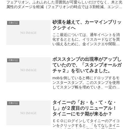
フェアリオン。ふわふわした雰囲気が可愛らしいだけでなく、木と光
属性のダメージを軽減（フェアリオンの時点では３割軽減、エンジェ
リオンに進化して以降は５割軽減）するリーダースキルに加...
砂漠を越えて、カーマインブリッ
活動日記
クシティへ
ここ最近については、通年イベントを消
化するとともに、イリスカードなどを買
い揃えるために、金インスクエや闇取引
クエといったような金策クエに励んでい
る状態になってます。 モンスターを倒
してもらえる経験値がアップするフィー
ボススタンプの出現率がアップし
活動日記
バー期間中にもかかわらず...
ていたので、「スタンプオールガ
チャ２」を引いてみました。
mobを倒していると稀にドロップするモ
ンスタースタンプ。このスタンプを使用
してスタンプ帳を埋めていき、一定の条
件を満たした状態でモンスタースタンプ
のカウンターに持っていくと、様々な景
品がもらえます。しばらくモンスタース
タイニーの「お・も・て・な・
活動日記
タンプの存在を忘れてま...
し」が２度目のリニューアル！
タイニーにモテ期が来るか？
ＥＣＯにログインしてタイニーのアイコ
ンをクリックすると、「もてなしタイニ