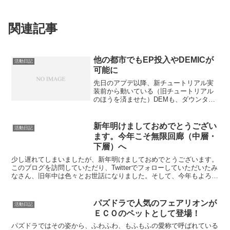
関連記事
他の都市でもEP投入やDEMICが
活動日記
可能に
先日のアプデ以降、新チュートリアル実
装前から動いている（旧チュートリアル
のほうを済ませた）DEMも、ダウンタウ
ンのラボ案内人前でラヴィエッタに会え
るようになってました。ラヴィエッタに
話しかけると、チュートリアルの「他の
新年明けましておめでとうござい
活動日記
都市へ行ってみよう」の...
ます。今年こそ無限回廊（中層・
下層）へ
少し遅れてしまいましたが、新年明けましておめでとうございます。
このブログを訪問していただり、Twitterでフォローしていただいたみ
なさん、旧年中は色々とお世話になりました。そして、今年もよろし
くお願いします。今回の新年はアルティと一緒にタ...
パズドラで人気のフェアリオンが
活動日記
ＥＣＯのペットとして登場！
パズドラではその姿から、ふわふわ、もふもふの愛称で呼ばれている