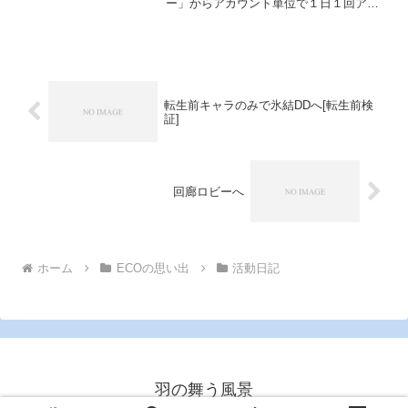
ー」からアカウント単位で１日１回アイ
テムがもらえるとともに、専用のスタン
プ帳にスタンプが押されていきます。
この「もてなしタイニー」は昨年にＡ～
Ｅ賞にランク分けされて、...
転生前キャラのみで氷結DDへ[転生前検
証]
回廊ロビーへ
ホーム
ECOの思い出
活動日記
羽の舞う風景