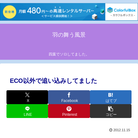
羽の舞う風景
四葉でソロしてました。
ECO以外で追い込みしてました
X
Facebook
はてブ
LINE
Pinterest
コピー
2012.11.15